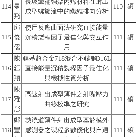
長玻纖補強聚丙烯材料在射出
114
曼
110
碩
成型螺旋流中的纖維排向分析
飛
邱
使用反應曲面法研究直接能量
115
俊
沉積製程因子最佳化與交互作
111
碩
儒
用
陳
鎳基超合金718混合不鏽鋼316L
116
鈺
直接能量沉積製程因子最佳化
111
碩
翔
與機械性質分析
陳
高速射出成型薄件之射嘴壓力
117
雅
111
碩
曲線校準之研究
彤
鄭
熱澆道薄件射出成型基於模外
118
豐
感測器之製程參數優化與自適
111
碩