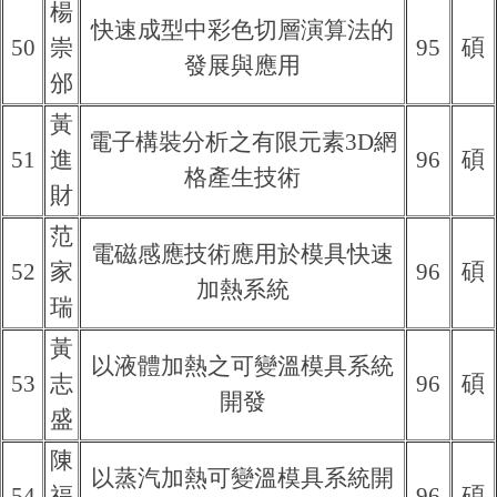
楊
快速成型中彩色切層演算法的
50
崇
95
碩
發展與應用
邠
黃
電子構裝分析之有限元素3D網
51
進
96
碩
格產生技術
財
范
電磁感應技術應用於模具快速
52
家
96
碩
加熱系統
瑞
黃
以液體加熱之可變溫模具系統
53
志
96
碩
開發
盛
陳
以蒸汽加熱可變溫模具系統開
54
福
96
碩