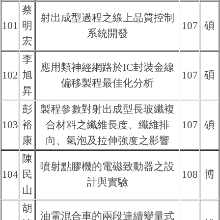
蔡
射出成型過程之線上品質控制
101
明
107
碩
系統開發
宏
李
應用類神經網路於IC封裝金線
102
旭
107
碩
偏移製程最佳化分析
昇
彭
製程參數對射出成型長玻纖複
103
裕
合材料之纖維長度、纖維排
107
碩
康
向、氣泡及拉伸強度之影響
陳
噴射點膠機的電磁致動器之設
104
民
108
博
計與實驗
山
胡
油電混合車的兩段連續變量式