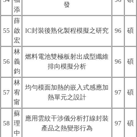
發
添
薛
55
啟
IC封裝後熟化製程模擬之研究
96
碩
宏
林
燃料電池雙極板射出成型纖維
56
義
96
碩
排向模擬分析
鈞
林
均勻模面加熱的嵌入式感應加
57
宥
97
碩
熱單元之設計
甯
蘇
應用雲紋干涉儀分析打線封裝
58
理
97
碩
產品之熱變形行為
中