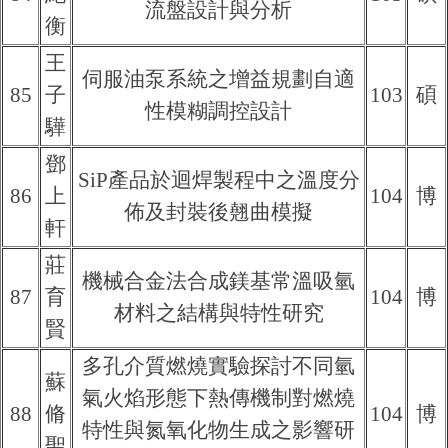
流盤設計與分析
衡
王
伺服油泵系統之增益規劃自適
85
子
103
碩
性模糊調控設計
驊
鄧
SiP產品於迴焊製程中之溫度分
86
上
104
博
佈及封裝後翹曲模擬
軒
莊
機械合金法合成鎂基常溫吸氫
87
育
104
博
材料之結構與特性研究
賢
多孔介質燃燒實驗探討不同氫
蘇
氣火焰形態下熱傳機制對燃燒
88
脩
104
博
特性與氮氧化物生成之影響研
聖