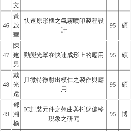
文
黃
快速原形機之氣霧噴印製程設
46
啟
95
碩
計
華
陳
47
建
動態光罩在快速成形上的應用
95
碩
男
戴
具微特徵射出模仁之製作與應
48
光
95
碩
用
遠
鄧
IC封裝元件之翹曲與托盤偏移
49
湘
95
博
現象之研究
榆