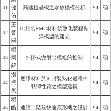
41
健
高速植晶機之取放機構分析
94
碩
佑
王
IC封裝EMC材料後熟化製程黏
42
智
94
碩
彈模型的建立
國
楊
43
岡
外掛式微射出模組的控制
94
碩
錦
潛
底膠材料於IC封裝熟化過程中
44
振
94
碩
黏彈性質之模型建構
寰
楊
45
皓
連續二階段快速原形機之設計
94
碩