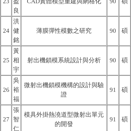
23
盈
CAD實體模型重建與網格化
90
碩
良
洪
24
健
薄膜彈性模數之研究
90
碩
銘
黃
25
相
射出機鎖模系統設計與分析
90
碩
宇
吳
微射出機鎖模機構的設計與驗
26
裕
91
碩
證
福
張
模具外掛熱澆道型微射出單元
27
智
91
碩
的開發
仁