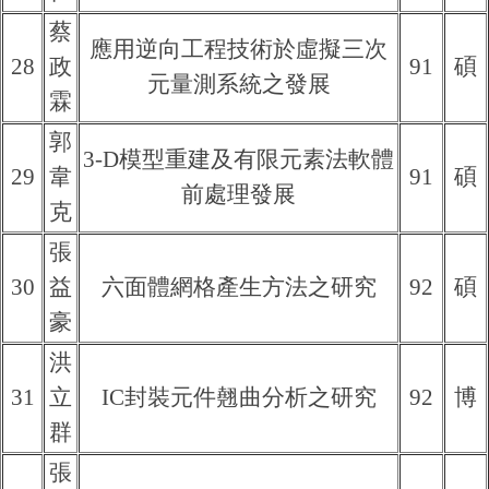
蔡
應用逆向工程技術於虛擬三次
28
政
91
碩
元量測系統之發展
霖
郭
3-D模型重建及有限元素法軟體
29
韋
91
碩
前處理發展
克
張
30
益
六面體網格產生方法之研究
92
碩
豪
洪
31
立
IC封裝元件翹曲分析之研究
92
博
群
張