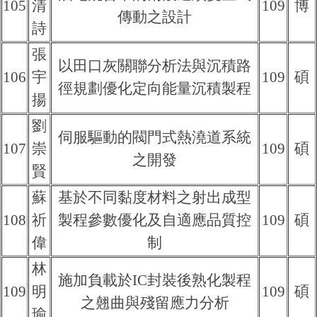
105
清
109
博
傳動之設計
詩
張
以田口灰關聯分析法與沉積路
106
宇
109
碩
徑規劃優化定向能量沉積製程
揚
劉
伺服驅動的閥門式熱澆道系統
107
崇
109
碩
之開發
賢
蘇
基於不同黏度材料之射出成型
108
祈
製程參數優化及自適應品質控
109
碩
偉
制
林
施加負載於IC封裝後熟化製程
109
明
109
碩
之翹曲與殘留應力分析
瑜