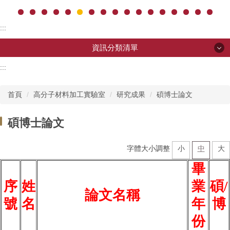
:::
資訊分類清單
:::
資訊分類清單
首頁
高分子材料加工實驗室
研究成果
碩博士論文
單位介紹
碩博士論文
中心主管
字體大小調整
小
中
大
聯絡我們
畢
高分子材料加工實驗室
序
姓
業
碩/
論文名稱
號
名
年
博
份