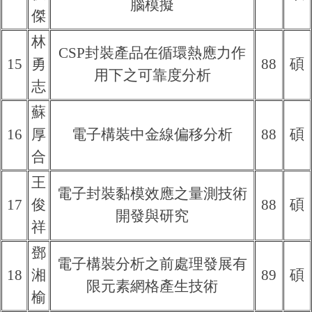
腦模擬
傑
林
CSP封裝產品在循環熱應力作
15
勇
88
碩
用下之可靠度分析
志
蘇
16
厚
電子構裝中金線偏移分析
88
碩
合
王
電子封裝黏模效應之量測技術
17
俊
88
碩
開發與研究
祥
鄧
電子構裝分析之前處理發展有
18
湘
89
碩
限元素網格產生技術
榆