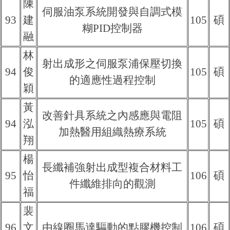
陳
伺服油泵系統開發與自調式模
93
建
105
碩
糊PID控制器
融
林
射出成形之伺服泵浦保壓切換
94
俊
105
碩
的適應性過程控制
穎
黃
改善針具系統之內感應與電阻
94
泓
105
碩
加熱醫用組織熱療系統
翔
楊
長纖補強射出成型複合材料工
95
怡
106
碩
件纖維排向的觀測
福
裴
96
文
由線圈馬達驅動的點膠機控制
106
碩