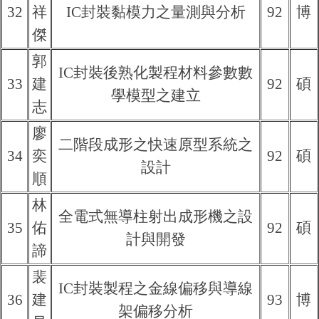
32
祥
IC封裝黏模力之量測與分析
92
博
傑
郭
IC封裝後熟化製程材料參數數
33
建
92
碩
學模型之建立
志
廖
二階段成形之快速原型系統之
34
奕
92
碩
設計
順
林
全電式無導柱射出成形機之設
35
佑
92
碩
計與開發
諦
裴
IC封裝製程之金線偏移與導線
36
建
93
博
架偏移分析