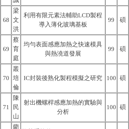
誠
梁
利用有限元素法輔助LCD製程
68
文
99
碩
導入薄化玻璃基板
洪
蔡
均勻表面感應加熱之快速模具
69
育
99
碩
與熱澆道發展
庭
叢
70
培
IC封裝後熟化製程模擬之研究
100
碩
倫
陳
射出機螺桿感應加熱的實驗與
71
民
100
碩
分析
山
藺