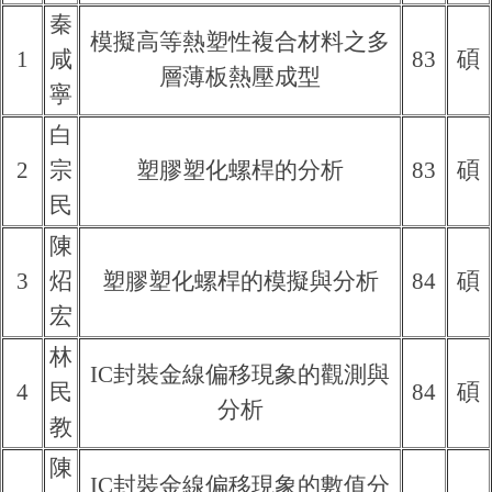
秦
模擬高等熱塑性複合材料之多
1
咸
83
碩
層薄板熱壓成型
寧
白
2
宗
塑膠塑化螺桿的分析
83
碩
民
陳
3
炤
塑膠塑化螺桿的模擬與分析
84
碩
宏
林
IC封裝金線偏移現象的觀測與
4
民
84
碩
分析
教
陳
IC封裝金線偏移現象的數值分