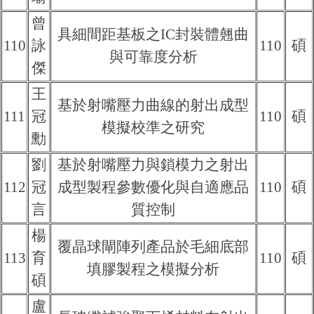
曾
具細間距基板之IC封裝體翹曲
110
詠
110
碩
與可靠度分析
傑
王
基於射嘴壓力曲線的射出成型
111
冠
110
碩
模擬校準之研究
勳
劉
基於射嘴壓力與鎖模力之射出
112
冠
成型製程參數優化與自適應品
110
碩
言
質控制
楊
覆晶球閘陣列產品於毛細底部
113
育
110
碩
填膠製程之模擬分析
碩
盧