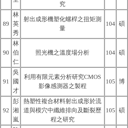
究
林
射出成形機塑化螺桿之扭矩測
89
英
104
碩
量
秀
林
90
伯
照光機之溫度場分析
104
碩
仁
吳
利用有限元素分析研究CMOS
91
國
105
博
影像感測器之製程
才
彭
熱塑性複合材料射出成形於流
92
湘
道與模穴中纖維排向及斷裂歷
105
碩
嵐
程之研究