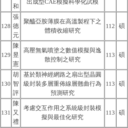
出成型CAE模擬科學化試模
和
張
聚醯亞胺薄膜在高溫製程下之
128
德
112
碩
體積收縮研究
元
陳
高壓無氣噴塗之數值模擬與逸
129
昱
113
碩
散控制之研究
憲
胡
基於類神經網路之扇出型晶圓
130
智
級封裝多層重佈線層翹曲行為
113
碩
評
預測研究
陳
考慮交互作用之系統級封裝模
131
又
113
碩
擬與最佳化研究
禮