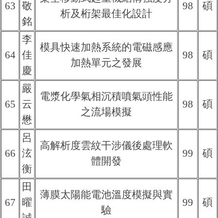
63
敬
98
碩
析及桁架最佳化設計
銘
李
模具快速加熱系統的電磁感應
64
佳
98
碩
加熱單元之發展
慶
嚴
電漿化學氣相沉積噴氣頭性能
65
云
98
碩
之流場模擬
懋
呂
高解析度雲紋干涉儀後處理軟
66
泫
99
碩
體開發
衡
田
薄膜太陽能電池溫度模擬與實
67
曜
99
碩
驗