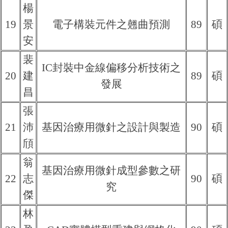
楊
19
景
電子構裝元件之翹曲預測
89
碩
安
裴
IC封裝中金線偏移分析技術之
20
建
89
碩
發展
昌
張
21
沛
基因治療用微針之設計與製造
90
碩
頎
翁
基因治療用微針成型參數之研
22
志
90
碩
究
傑
林