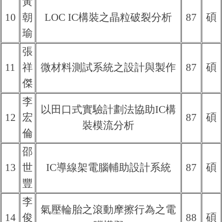
黃
10
朝
LOC IC構裝之晶粒破裂分析
87
碩
瑜
張
11
祥
微材料測試系統之設計與製作
87
碩
傑
李
以田口式實驗計劃法協助IC構
12
宏
87
碩
裝模流分析
倫
邵
13
世
IC導線架電腦輔助設計系統
87
碩
豐
李
氣壓輪胎之滾動摩擦行為之電
14
俊
88
碩