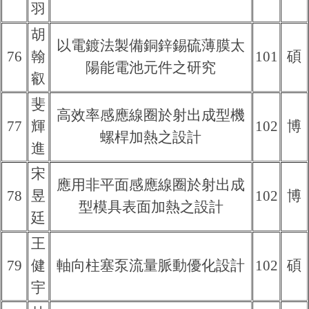
羽
胡
以電鍍法製備銅鋅錫硫薄膜太
76
翰
101
碩
陽能電池元件之研究
叡
斐
高效率感應線圈於射出成型機
77
輝
102
博
螺桿加熱之設計
進
宋
應用非平面感應線圈於射出成
78
昱
102
博
型模具表面加熱之設計
廷
王
79
健
軸向柱塞泵流量脈動優化設計
102
碩
宇