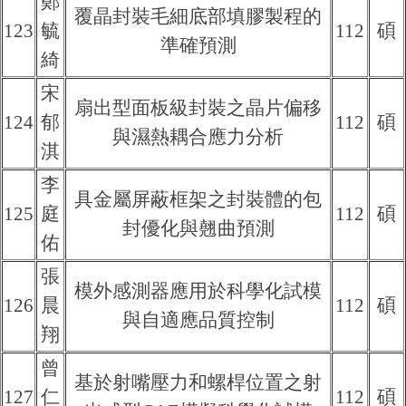
鄭
覆晶封裝毛細底部填膠製程的
123
毓
112
碩
準確預測
綺
宋
扇出型面板級封裝之晶片偏移
124
郁
112
碩
與濕熱耦合應力分析
淇
李
具金屬屏蔽框架之封裝體的包
125
庭
112
碩
封優化與翹曲預測
佑
張
模外感測器應用於科學化試模
126
晨
112
碩
與自適應品質控制
翔
曾
基於射嘴壓力和螺桿位置之射
127
仁
112
碩