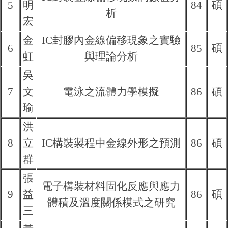
5
明
84
碩
析
宏
金
IC封膠內金線偏移現象之實驗
6
85
碩
虹
與理論分析
吳
7
文
電泳之流體力學模擬
86
碩
瑜
洪
8
立
IC構裝製程中金線外形之預測
86
碩
群
張
電子構裝材料固化反應與應力
9
益
86
碩
體積及溫度關係模式之研究
三