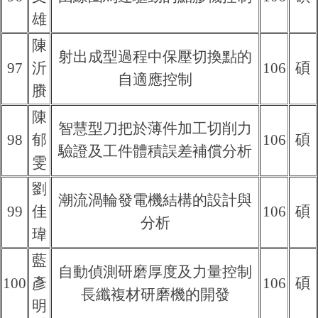
雄
陳
射出成型過程中保壓切換點的
97
沂
106
碩
自適應控制
賸
陳
智慧型刀把於薄件加工切削力
98
郁
106
碩
驗證及工件體積誤差補償分析
雯
劉
潮流渦輪發電機結構的設計與
99
佳
106
碩
分析
瑋
藍
自動偵測研磨厚度及力量控制
100
彥
106
碩
長纖複材研磨機的開發
明