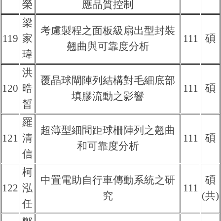
榮
應品質控制
梁
考慮製程之面板級扇出型封裝
119
家
111
碩
翹曲與可靠度分析
瑋
洪
覆晶球閘陣列結構對毛細底部
120
晧
111
碩
填膠流動之影響
晳
羅
超薄型細間距球柵陣列之翹曲
121
清
111
碩
和可靠度分析
信
柯
中置電助自行車傳動系統之研
碩
122
泓
111
究
(共)
任