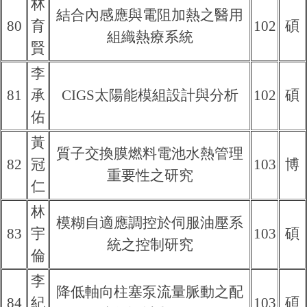
林
結合內感應與電阻加熱之醫用
80
育
102
碩
組織熱療系統
賢
李
81
承
CIGS太陽能模組設計與分析
102
碩
佑
黃
質子交換膜燃料電池水熱管理
82
冠
103
博
重要性之研究
仁
林
模糊自適應調控於伺服油壓系
83
宇
103
碩
統之控制研究
倫
李
降低軸向柱塞泵流量脈動之配
84
紀
103
碩