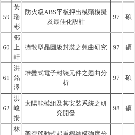
黃
防火級ABS平板押出模頭模擬
59
瑞
97
碩
及最佳化設計
彬
鄧
60
上
擴散型晶圓級封裝之翹曲研究
97
碩
軒
洪
堆疊式電子封裝元件之翹曲分
61
銘
97
碩
析
澤
洪
太陽能模組及其安裝系統之研
62
峻
98
碩
究開發
揚
林
架空移動式起重機結構強度分