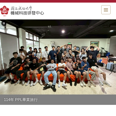
跳
到
主
要
內
容
區
塊
114年 PPL南投茶會