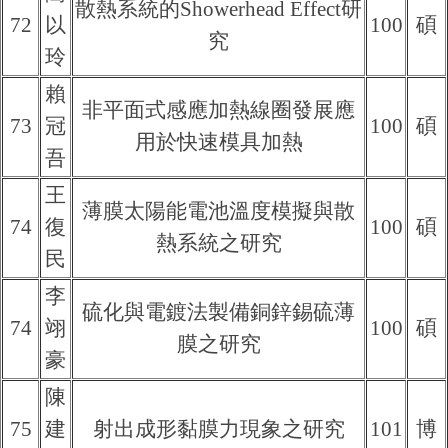
散熱系統的Showerhead Effect研
72
以
100
碩
究
玲
賴
非平面式感應加熱線圈發展應
73
冠
100
碩
用於快速模具加熱
吾
王
薄膜太陽能電池溫度模擬與散
74
復
100
碩
熱系統之研究
民
李
硫化與電鍍法製備銅鋅錫硫薄
74
翊
100
碩
膜之研究
豪
陳
75
建
射出成形黏膜力現象之研究
101
博