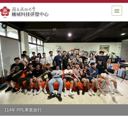
跳
到
主
要
內
容
區
塊
114年 PPL畢業旅行