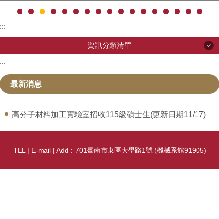
:::
資訊分類清單
:::
資訊分類清單
最新消息
單位介紹
高分子材料加工實驗室招收115級碩士生(更新日期11/17)
中心主管
聯絡我們
TEL | E-mail | Add：701臺南市東區大學路1號 (機械系館91905)
高分子材料加工實驗室