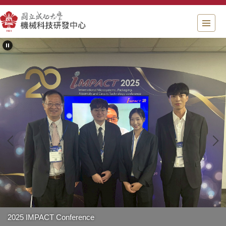
跳
到
主
要
內
容
區
塊
2025 IMPACT Conference