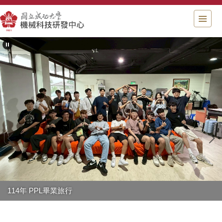
跳
到
主
要
內
容
區
塊
114年 PPL畢業旅行